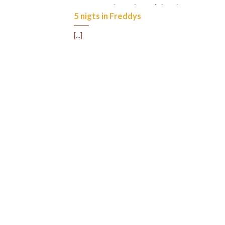
5 nigts in Freddys
[...]