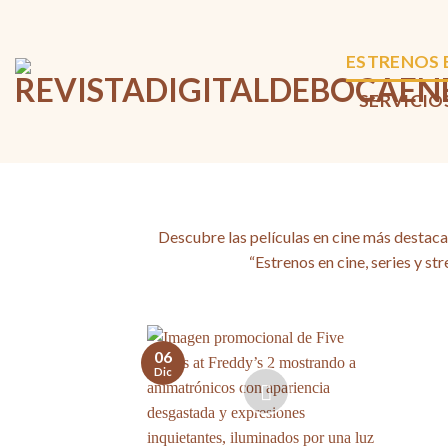
Skip
to
ESTRENOS 
content
SERVICI
Descubre las películas en cine más destaca
“Estrenos en cine, series y st
06
Dic